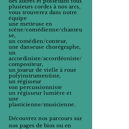
des autres et possédant tous
plusieurs cordes à nos arcs,
vous trouverez dans notre
équipe
une metteuse en
scène/comédienne/chanteu
se,
un comédien/conteur,
une danseuse chorégraphe,
un
accordiniste/accordéoniste/
compositeur,
un joueur de vielle à roue
polyinstrumentiste,
un régisseur
son
percussionniste
un régisseur lumière et
une
plasticienne/musicienne
.
Découvrez nos parcours sur
nos pages de bios ou en