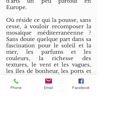
d’arts un peu partout en
Europe.
Où réside ce qui la pousse, sans
cesse, à vouloir recomposer la
mosaïque méditerranéenne ?
Sans doute quelque part dans sa
fascination pour le soleil et la
mer, les parfums et les
couleurs, la richesse des
textures, le vent et les vagues,
les îles de bonheur, les ports et
les bateaux, les invitations au
voyage, la navigation… la vie et
Phone
Email
Facebook
le rêve. Izabela Matoš, au
contraire de la tendance
conceptuelle et analytique de
l’art contemporain, pose sa
vision des choses, forte,
personnelle, insolite et
poétique. Izabela, par son esprit
nomade avide de grands